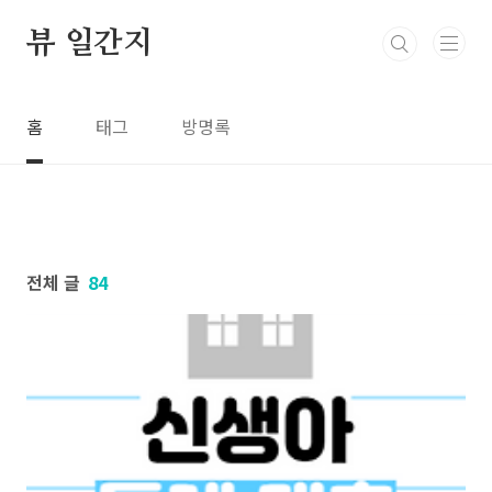
본문 바로가기
뷰 일간지
홈
태그
방명록
전체 글
84