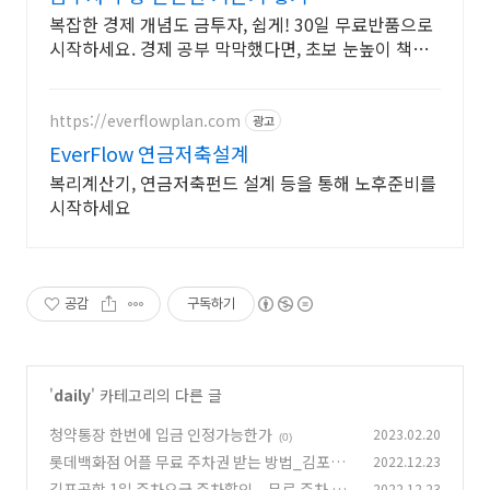
복잡한 경제 개념도 금투자, 쉽게! 30일 무료반품으로
시작하세요. 경제 공부 막막했다면, 초보 눈높이 책으
로 현명한 선택을 쿠팡에서!
https://everflowplan.com
광고
EverFlow 연금저축설계
복리계산기, 연금저축펀드 설계 등을 통해 노후준비를
시작하세요
공감
구독하기
'
daily
' 카테고리의 다른 글
청약통장 한번에 입금 인정가능한가
2023.02.20
(0)
롯데백화점 어플 무료 주차권 받는 방법_김포공
2022.12.23
항 무료 주차까지
김포공항 1일 주차요금 주차할인 _ 무료 주차 꿀
2022.12.23
(0)