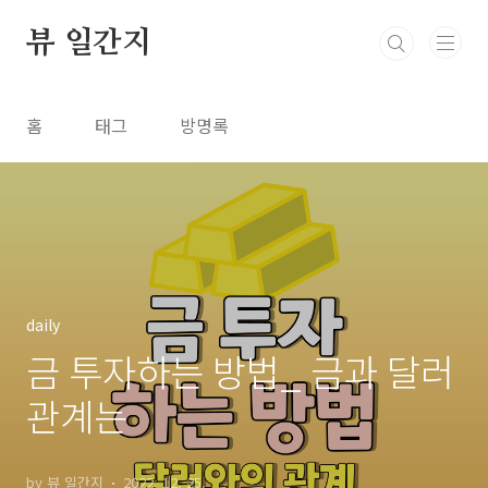
본문 바로가기
뷰 일간지
홈
태그
방명록
daily
금 투자하는 방법_ 금과 달러
관계는
by 뷰 일간지
2022. 12. 25.